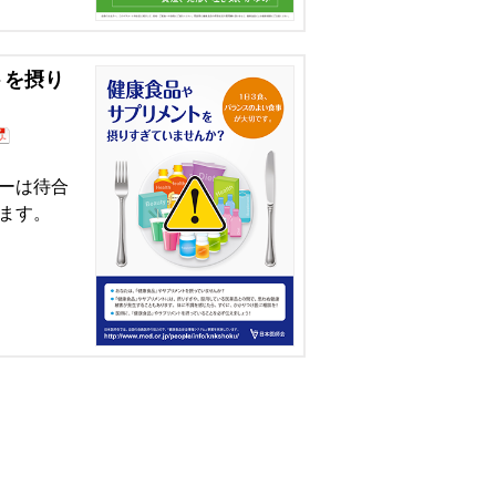
トを摂り
ーは待合
ます。