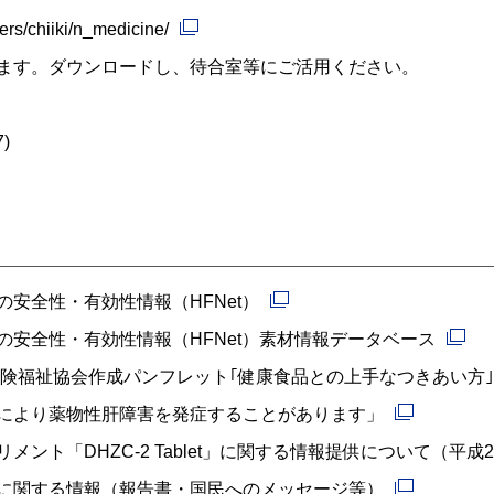
rs/chiiki/n_medicine/
ます。ダウンロードし、待合室等にご活用ください。
7
)
安全性・有効性情報（HFNet）
安全性・有効性情報（HFNet）素材情報データベース
保険福祉協会作成パンフレット｢健康食品との上手なつきあい方｣
により薬物性肝障害を発症することがあります」
ント「DHZC-2 Tablet」に関する情報提供について
（平成2
に関する情報（報告書・国民へのメッセージ等）