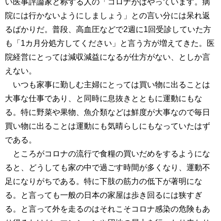
い医事評論家と称する人の「コロナがはやっています。病
院には行かないようにしましょう」との言い分には呆れ返
るばかりだ。普段、高血圧などで2週に1回受診していた方
も「1カ月分処方してください」と言う方が増えてきた。医
院経営にとっては減収減益になるが仕方がない、としか言
えない。
いつも家事に勤しむ主婦にとっては買い物に出ることは
大事な仕事であり、と同時に息抜きとともに運動にもな
る。特に野菜や果物、魚介類などは鮮度が大事なので毎日
買い物に出ることは運動にも気晴らしにもなっていたはず
である。
ところがコロナの流行で食糧の買いだめをするようにな
ると、どうしても家の中で過ごす時間が多くなり、運動不
足になりがちである。特に下肢の筋力の低下が著明にな
る。と言っても一般の日本の家屋は歩き回るには狭すぎ
る。と言って外を走るのはそれこそコロナ感染の危険もあ