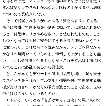
り得るわけだ。マンションや団地の屋上を行ったり来たり
すれば変な目で見られかねない。階段の上がり降りも結構
きついので長続きしない。
そこで提案されるのがいわゆる「貧乏ゆすり」である。
椅子に腰掛けて両下肢を小刻みに動かす。以前はこれをや
ると「貧乏ゆすりはやめなさい」と怒られたものだ。しか
し今となっては手軽に安全にできる下肢の運動ということ
に変わった。これなら本を読みながら、テレビを見ながら
かなりの時間やっていられる。転倒してけがすることも無
い。しかし会社員が仕事をしながらこれをすれば上司に叱
られることは必至であるから要注意。
ところが早くもデパートの健康用品売り場に、足を乗せ
てスイッチを入れるとブルブルと強弱を付けて振動する機
械が売り出され、かなりの販売台数とのことである。世の
中には頭の良い人がいるものだ。
ともかく、いわゆる「貧乏ゆすり」は決して悪いもので