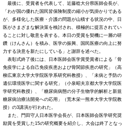
最後に、受賞者を代表して、近藤稔大分県医師会長が、
「わが国の優れた国民皆保険制度の縮小が気掛かりである
が、多様化した医療・介護の問題が山積する状況の中、日
医がさまざまな解決策を検討され、積極的に提言されてい
ることに対し敬意を表する。本日の受賞を契機に一層の研
鑽（けんさん）を積み、医学の振興、国民医療の向上に努
力する決意を新たにしている」と謝辞を述べた。
表彰式終了後には、日本医師会医学賞受賞者による「骨
免疫学による自己免疫疾患および骨関節疾患の研究」（高
柳広東京大学大学院医学系研究科教授）、「未病と予防の
遺伝環境医学に関する研究」（小泉昭夫京都大学大学院医
学研究科教授）、「糖尿病病態の分子生物学的解析と新規
糖尿病治療法開発への応用」（荒木栄一熊本大学大学院教
授）の3講演が行われた。
また、門田守人日本医学会長が、日本医師会医学研究奨
励賞を受賞した15の研究概要を紹介し、大会は終了となっ