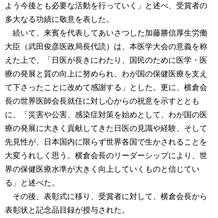
よう今後とも必要な活動を行っていく」と述べ、受賞者の
多大なる功績に敬意を表した。
続いて、来賓を代表してあいさつした加藤勝信厚生労働
大臣（武田俊彦医政局長代読）は、本医学大会の意義を称
えた上で、「日医が長きにわたり、国民のために医学・医
療の発展と質の向上に努められ、わが国の保健医療を支え
て下さったことに改めて感謝する」とした。更に、横倉会
長の世界医師会長就任に対し心からの祝意を示すととも
に、「災害や公害、感染症対策を始めとして、わが国の医
療の発展に大きく貢献してきた日医の見識や経験、そして
先見性が、日本国内に限らず世界各国で生かされることを
大変うれしく思う。横倉会長のリーダーシップにより、世
界の保健医療水準が大きく向上していくものと信じてい
る」と述べた。
その後、表彰式に移り、受賞者に対して、横倉会長から
表彰状と記念品目録が授与された。