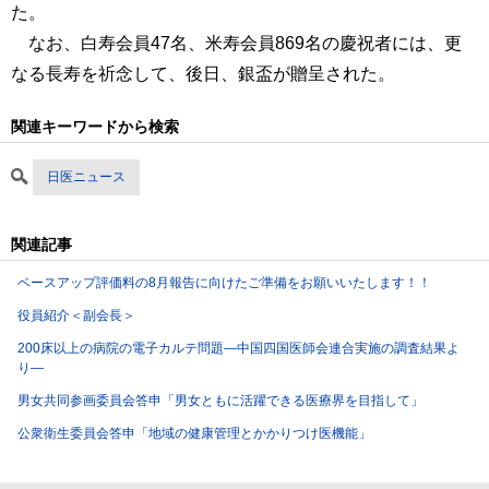
た。
なお、白寿会員47名、米寿会員869名の慶祝者には、更
なる長寿を祈念して、後日、銀盃が贈呈された。
関連キーワードから検索
日医ニュース
関連記事
ベースアップ評価料の8月報告に向けたご準備をお願いいたします！！
役員紹介＜副会長＞
200床以上の病院の電子カルテ問題―中国四国医師会連合実施の調査結果よ
り―
男女共同参画委員会答申「男女ともに活躍できる医療界を目指して」
公衆衛生委員会答申「地域の健康管理とかかりつけ医機能」