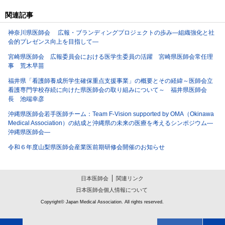
関連記事
神奈川県医師会 広報・ブランディングプロジェクトの歩み―組織強化と社
会的プレゼンス向上を目指して―
宮崎県医師会 広報委員会における医学生委員の活躍 宮崎県医師会常任理
事 荒木早苗
福井県「看護師養成所学生確保重点支援事業」の概要とその経緯～医師会立
看護専門学校存続に向けた県医師会の取り組みについて～ 福井県医師会
長 池端幸彦
沖縄県医師会若手医師チーム：Team F-Vision supported by OMA（Okinawa
Medical Association）の結成と沖縄県の未来の医療を考えるシンポジウム―
沖縄県医師会―
令和６年度山梨県医師会産業医前期研修会開催のお知らせ
日本医師会
関連リンク
日本医師会個人情報について
Copyright© Japan Medical Association. All rights reserved.