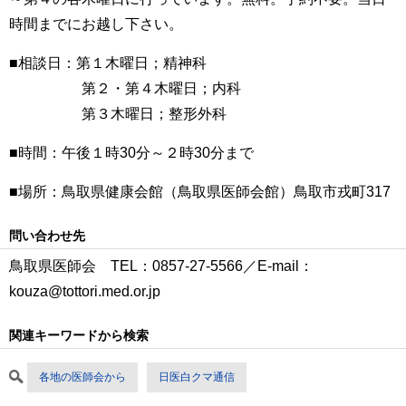
時間までにお越し下さい。
■相談日：第１木曜日；精神科
第２・第４木曜日；内科
第３木曜日；整形外科
■時間：午後１時30分～２時30分まで
■場所：鳥取県健康会館（鳥取県医師会館）鳥取市戎町317
問い合わせ先
鳥取県医師会 TEL：0857-27-5566／E-mail：
kouza@tottori.med.or.jp
関連キーワードから検索
各地の医師会から
日医白クマ通信