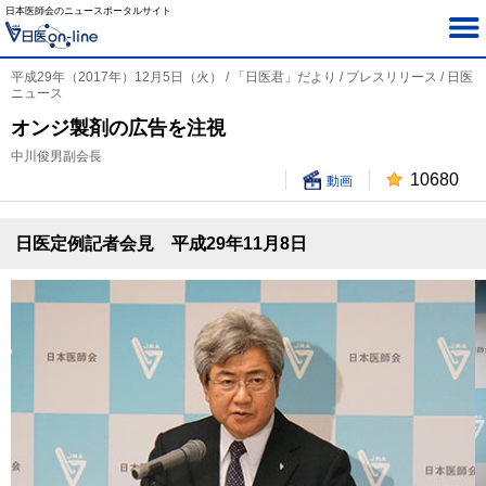
日本医師会のニュースポータルサイト
平成29年（2017年）12月5日（火） / 「日医君」だより / プレスリリース / 日医
ニュース
オンジ製剤の広告を注視
中川俊男副会長
10680
動画
日医定例記者会見 平成29年11月8日