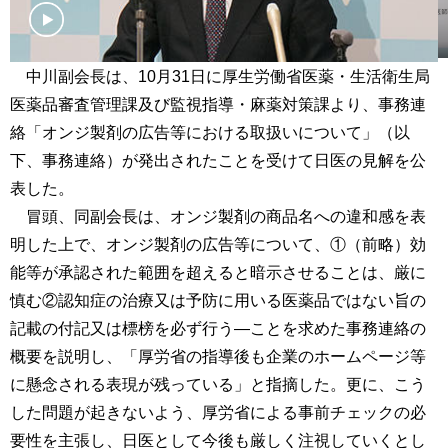
中川副会長は、10月31日に厚生労働省医薬・生活衛生局
医薬品審査管理課及び監視指導・麻薬対策課より、事務連
絡「オンジ製剤の広告等における取扱いについて」（以
下、事務連絡）が発出されたことを受けて日医の見解を公
表した。
冒頭、同副会長は、オンジ製剤の商品名への違和感を表
明した上で、オンジ製剤の広告等について、①（前略）効
能等が承認された範囲を超えると暗示させることは、厳に
慎む②認知症の治療又は予防に用いる医薬品ではない旨の
記載の付記又は標榜を必ず行う―ことを求めた事務連絡の
概要を説明し、「厚労省の指導後も企業のホームページ等
に懸念される表現が残っている」と指摘した。更に、こう
した問題が起きないよう、厚労省による事前チェックの必
要性を主張し、日医として今後も厳しく注視していくとし