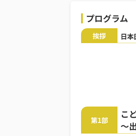
プログラム
挨拶
日本
こ
第1部
～