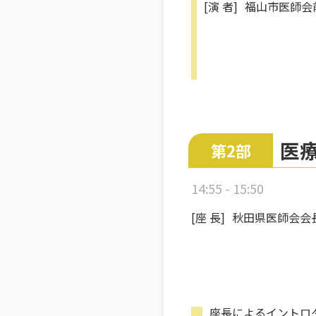
[演 者]
福山市医師会
医
第2部
14:55 - 15:50
[座 長]
秋田県医師会会
座長によるイントロ