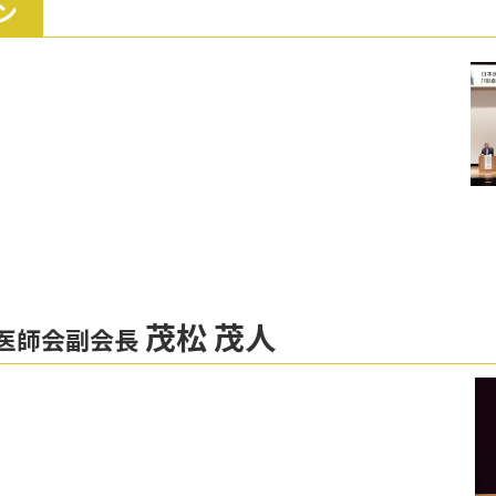
ン
茂松 茂人
医師会副会長