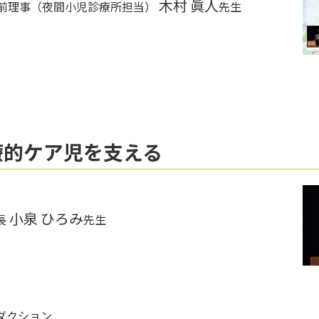
木村 眞人
前理事（夜間小児診療所担当）
先生
療的ケア児を支える
小泉 ひろみ
長
先生
ダクション