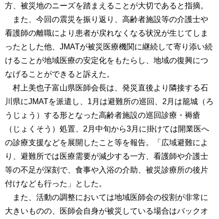
方、被災地のニーズを踏まえることが大切であると指摘。
また、今回の震災を振り返り、高齢者施設等の介護士や
看護師の離職により患者が戻れなくなる状況が生じてしま
ったとした他、JMATが被災医療機関に継続して寄り添い続
けることが地域医療の安定化をもたらし、地域の復興につ
なげることができると訴えた。
村上美也子富山県医師会長は、発災直後より隣接する石
川県にJMATを派遣し、1月は避難所の巡回、2月は籠城（ろ
うじょう）する形となった高齢者施設の巡回診療・褥瘡
（じょくそう）処置、2月中旬から3月に掛けては開業医へ
の診療支援などを展開したこと等を報告。「広域避難によ
り、避難所では医療需要が減少する一方、看護師や介護士
等の不足が深刻で、食事や入浴の介助、被災診療所の後片
付けなども行った」とした。
また、活動の調整においては地域医師会の役割が非常に
大きいものの、医師会自身が被災している場合はバックオ