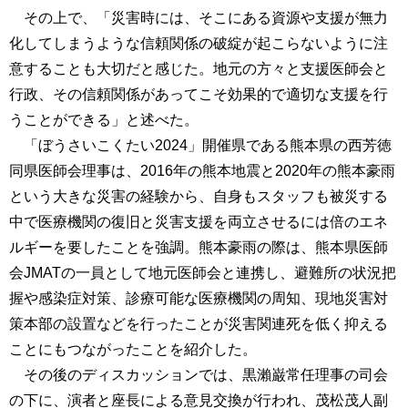
その上で、「災害時には、そこにある資源や支援が無力
化してしまうような信頼関係の破綻が起こらないように注
意することも大切だと感じた。地元の方々と支援医師会と
行政、その信頼関係があってこそ効果的で適切な支援を行
うことができる」と述べた。
「ぼうさいこくたい2024」開催県である熊本県の西芳徳
同県医師会理事は、2016年の熊本地震と2020年の熊本豪雨
という大きな災害の経験から、自身もスタッフも被災する
中で医療機関の復旧と災害支援を両立させるには倍のエネ
ルギーを要したことを強調。熊本豪雨の際は、熊本県医師
会JMATの一員として地元医師会と連携し、避難所の状況把
握や感染症対策、診療可能な医療機関の周知、現地災害対
策本部の設置などを行ったことが災害関連死を低く抑える
ことにもつながったことを紹介した。
その後のディスカッションでは、黒瀨巌常任理事の司会
の下に、演者と座長による意見交換が行われ、茂松茂人副