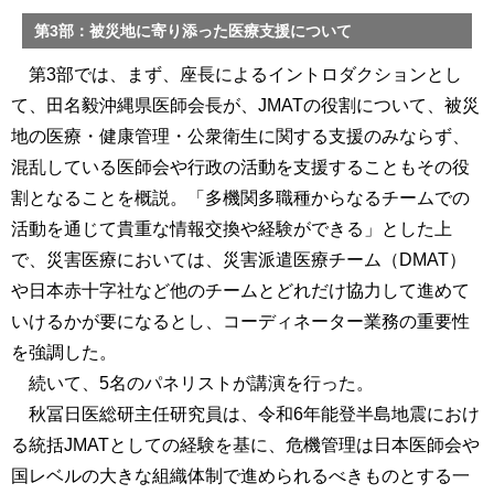
第3部：被災地に寄り添った医療支援について
第3部では、まず、座長によるイントロダクションとし
て、田名毅沖縄県医師会長が、JMATの役割について、被災
地の医療・健康管理・公衆衛生に関する支援のみならず、
混乱している医師会や行政の活動を支援することもその役
割となることを概説。「多機関多職種からなるチームでの
活動を通じて貴重な情報交換や経験ができる」とした上
で、災害医療においては、災害派遣医療チーム（DMAT）
や日本赤十字社など他のチームとどれだけ協力して進めて
いけるかが要になるとし、コーディネーター業務の重要性
を強調した。
続いて、5名のパネリストが講演を行った。
秋冨日医総研主任研究員は、令和6年能登半島地震におけ
る統括JMATとしての経験を基に、危機管理は日本医師会や
国レベルの大きな組織体制で進められるべきものとする一