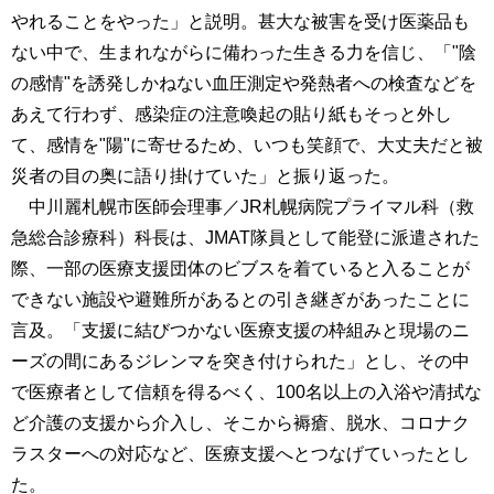
やれることをやった」と説明。甚大な被害を受け医薬品も
ない中で、生まれながらに備わった生きる力を信じ、「"陰
の感情"を誘発しかねない血圧測定や発熱者への検査などを
あえて行わず、感染症の注意喚起の貼り紙もそっと外し
て、感情を"陽"に寄せるため、いつも笑顔で、大丈夫だと被
災者の目の奥に語り掛けていた」と振り返った。
中川麗札幌市医師会理事／JR札幌病院プライマル科（救
急総合診療科）科長は、JMAT隊員として能登に派遣された
際、一部の医療支援団体のビブスを着ていると入ることが
できない施設や避難所があるとの引き継ぎがあったことに
言及。「支援に結びつかない医療支援の枠組みと現場のニ
ーズの間にあるジレンマを突き付けられた」とし、その中
で医療者として信頼を得るべく、100名以上の入浴や清拭な
ど介護の支援から介入し、そこから褥瘡、脱水、コロナク
ラスターへの対応など、医療支援へとつなげていったとし
た。