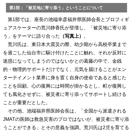
第1部：「被災地に寄り添う」ということについて
第1部では、座長の池端幸彦福井県医師会長とプロフィギ
ュアスケーターの荒川静香氏が登壇し、「被災地に寄り添
う」をテーマに語り合った
（写真上）
。
荒川氏は、東日本大震災の際、幼少期から高校卒業まで
を過ごした仙台市に駆け付けたことに触れ、それが反対に
迷惑になってしまうのではないかとの葛藤の中で、金銭
的・物理的サポートだけでなく、元気を届けることがエン
ターテイメント業界に身を置く自身の使命であると感じた
ことを回顧。心の復興には時間が掛かるとし、町が復興し
ても風化させずに、被災者に寄り添ってサポートし続ける
ことが重要だとした。
その他、池端福井県医師会長は、「全国から派遣される
JMATの医師は救急災害のプロではないが、被災者に寄り添
うことができる」とその意義を強調。荒川氏は2児を育てる