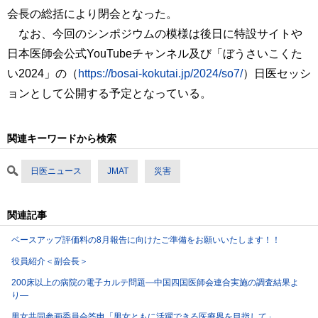
会長の総括により閉会となった。
なお、今回のシンポジウムの模様は後日に特設サイトや
日本医師会公式YouTubeチャンネル及び「ぼうさいこくた
い2024」の（
https://bosai-kokutai.jp/2024/so7/
）日医セッシ
ョンとして公開する予定となっている。
関連キーワードから検索
日医ニュース
JMAT
災害
関連記事
ベースアップ評価料の8月報告に向けたご準備をお願いいたします！！
役員紹介＜副会長＞
200床以上の病院の電子カルテ問題―中国四国医師会連合実施の調査結果よ
り―
男女共同参画委員会答申「男女ともに活躍できる医療界を目指して」