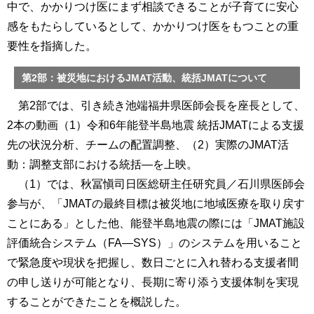
中で、かかりつけ医にまず相談できることが子育てに安心
感をもたらしているとして、かかりつけ医をもつことの重
要性を指摘した。
第2部：被災地におけるJMAT活動、統括JMATについて
第2部では、引き続き池端福井県医師会長を座長として、
2本の動画（1）令和6年能登半島地震 統括JMATによる支援
先の状況分析、チームの配置調整、（2）実際のJMAT活
動：調整支部における統括―を上映。
（1）では、秋冨愼司日医総研主任研究員／石川県医師会
参与が、「JMATの最終目標は被災地に地域医療を取り戻す
ことにある」とした他、能登半島地震の際には「JMAT施設
評価統合システム（FA―SYS）」のシステムを用いること
で緊急度や現状を把握し、数日ごとに入れ替わる支援者間
の申し送りが可能となり、長期に寄り添う支援体制を実現
することができたことを概説した。