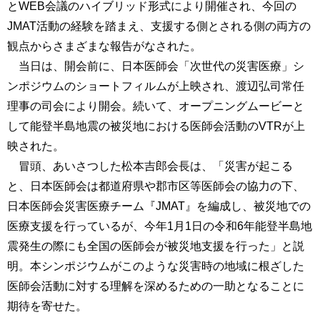
とWEB会議のハイブリッド形式により開催され、今回の
JMAT活動の経験を踏まえ、支援する側とされる側の両方の
観点からさまざまな報告がなされた。
当日は、開会前に、日本医師会「次世代の災害医療」シ
ンポジウムのショートフィルムが上映され、渡辺弘司常任
理事の司会により開会。続いて、オープニングムービーと
して能登半島地震の被災地における医師会活動のVTRが上
映された。
冒頭、あいさつした松本吉郎会長は、「災害が起こる
と、日本医師会は都道府県や郡市区等医師会の協力の下、
日本医師会災害医療チーム『JMAT』を編成し、被災地での
医療支援を行っているが、今年1月1日の令和6年能登半島地
震発生の際にも全国の医師会が被災地支援を行った」と説
明。本シンポジウムがこのような災害時の地域に根ざした
医師会活動に対する理解を深めるための一助となることに
期待を寄せた。