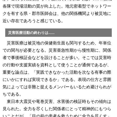
各隊で現場活動の質が向上した。地元密着型でネットワー
クを有する県・郡市医師会は、他の関係機関より被災地に
近い存在であろうと感じている。
災害医療活動の終わりは......
災害医療は被災地の保健衛生面も関与するため、年単位
での関与が必要となる。災害亜急性期から慢性期に、関係
者で事後検証会などを設けることが多い。そこでは災害時
の行動や支援実績を資料として使うことが通例であるが、
重要な論点は、「実践できなかった活動を次なる有事の際
にいかにすれば実現できるか」である。表現の仕方と雰囲
気によっては非難と捉えるメンバーもいるため避けられが
ちである。
東日本大震災や竜巻災害、水害後の検証時もその傾向は
見られた。全力を尽くした関係者にとって精神的にもつら
いことだが、「目の前の患者を救うために全力を尽くす」