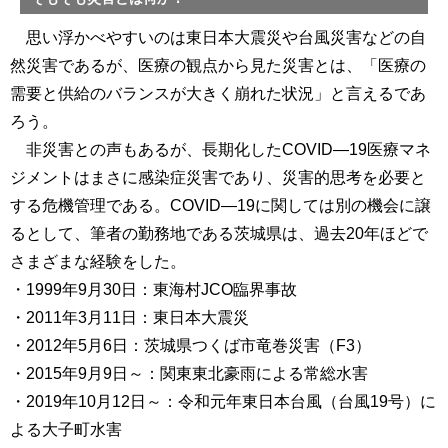
思い浮かべやすいのは東日本大震災や台風災害などの自
然災害であるが、医療の観点から見た災害とは、「医療の
需要と供給のバランスが大きく崩れた状況」と言えるであ
ろう。
非災害との声もあるが、長期化したCOVID―19医療マネ
ジメントはまさに感染症災害であり、災害的思考を必要と
する危機管理である。COVID―19に関しては別の機会に譲
るとして、筆者の勤務地である茨城県は、過去20年ほどで
さまざまな経験をした。
・1999年9月30日：東海村JCO臨界事故
・2011年3月11日：東日本大震災
・2012年5月6日：茨城県つくば市竜巻災害（F3）
・2015年9月9日～：関東東北豪雨による常総水害
・2019年10月12日～：令和元年東日本台風（台風19号）に
よる大子町水害