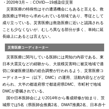
・2020年3月～：COVID―19感染症災害
災害医療の特殊性はその遭遇機会にもあると言える。救
急医療は平時から求められている領域であり、専従として
成り立っている。災害医療は救急医療に近いと認識される
ことも少なくないが、むしろ異なる部分が多く、単純に延
長線上にあるとは言えない。
災害医療コーディネーター
災害医療に関与している医師には周知の内容である。東
日本大震災などの経験から、大規模災害時に被災地域で適
切に保健医療活動の総合調整が行われるよう、災害医療コ
ーディネーター（以下、DMC）の運用、活動内容などが定
められ、大半の都道府県で都道府県DMC、市町村で地域
DMCが委嘱されている。
国や日本医師会により2014年から養成研修が始まり、茨
城県では5名（県医師会推薦2名、DMAT推薦2名、日本赤十