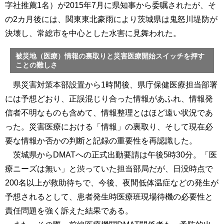
字社推薦1名）が2015年7月に県知事から委嘱されたが、そ
の2カ月後には、関東東北豪雨により茨城県は鬼怒川堤防が
決壊し、常総市を中心とした水害に見舞われた。
被災地（医療）情報の裏取りと災害医療開始スイッチを押す
ことの難しさ
県災害対策本部設置から1時間後、県庁保健医療担当部署
には予想どおり、正誤混じり合った情報があふれ、情報発
信者不明なものも含めて、情報整理とはほど遠い状況であ
った。災害医療における「情報」の裏取り、そして現在必
要な情報か否かの判断と記録の重要性を再認識した。
茨城県からDMATへの正式出動要請は午後5時30分。「医
療ニーズは無い」と渋っていた担当部局だが、日没時点で
200名以上が救助待ちで、今後、夜間低体温症などの発生が
予想されるとして、患者発生時医療班現場待機の必要性と
責任問題を強く訴えた結果である。