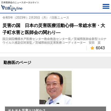
日本医師会のニュースポータルサイト
令和5年（2023年）2月20日（月） / 日医ニュース
災害の国 日本の災害医療活動心得―常総水害・大
子町水害と医師会の関わり―
国立病院機構水戸医療センター救命救急センター長／茨城県医師会新型コロナ
ウイルス感染症対策監／茨城県統括災害医療コーディネーター 安田 貢
6043
勤務医のページ
そもそも災害とは何か？