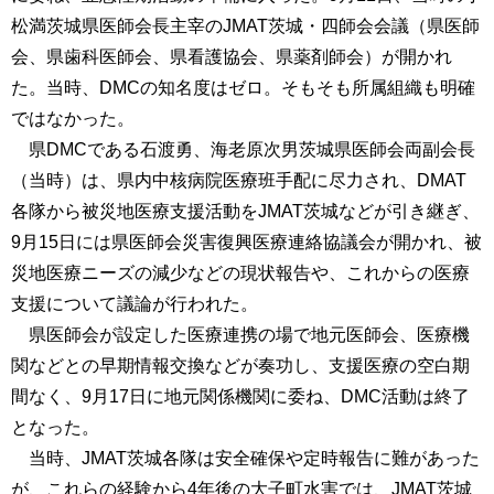
松満茨城県医師会長主宰のJMAT茨城・四師会会議（県医師
会、県歯科医師会、県看護協会、県薬剤師会）が開かれ
た。当時、DMCの知名度はゼロ。そもそも所属組織も明確
ではなかった。
県DMCである石渡勇、海老原次男茨城県医師会両副会長
（当時）は、県内中核病院医療班手配に尽力され、DMAT
各隊から被災地医療支援活動をJMAT茨城などが引き継ぎ、
9月15日には県医師会災害復興医療連絡協議会が開かれ、被
災地医療ニーズの減少などの現状報告や、これからの医療
支援について議論が行われた。
県医師会が設定した医療連携の場で地元医師会、医療機
関などとの早期情報交換などが奏功し、支援医療の空白期
間なく、9月17日に地元関係機関に委ね、DMC活動は終了
となった。
当時、JMAT茨城各隊は安全確保や定時報告に難があった
が、これらの経験から4年後の大子町水害では、JMAT茨城