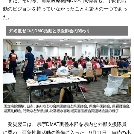
また、その際、前線医療機関DMAT関係者も、予防的出
動のビジョンを持っていなかったことも驚きの一つであっ
た。
知名度ゼロのDMC活動と県医師会の関わり
発災翌日は、県庁DMAT調整本部を県内と外部支援隊員
に委ね、亜急性期活動の準備に入った。9月11日、当時の小