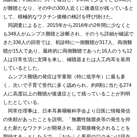
が難聴となり、その中の300人近くに後遺症が残っていると
して、積極的なワクチン接種の検討を呼び掛けた。
同調査によると、2015年から2016年の2年間に少なくと
も348人がムンプス難聴と診断され、そのうち詳細が確認で
きた336人の回答では、初診時に一側難聴が317人、両側難
聴が15人であり、最終的に両側難聴であった16人のうち12
人は日常生活に支障を来し、補聴器または人工内耳を装用
しているとした。
ムンプス難聴の発症は学童期（特に低学年）に最も多
く、次いで子育て世代に多く認められ、約8割に当たる274
人に高度以上の難聴が後遺症として残っていることが判明
したとしている。
同常任理事は、日本耳鼻咽喉科学会より日医に情報発信
の依頼があったことを説明。「無菌性髄膜炎等の発生を抑
えた新たなワクチンが開発され、定期接種化されることを
期待する」とした上で、「おたふく風邪のワクチンは現在