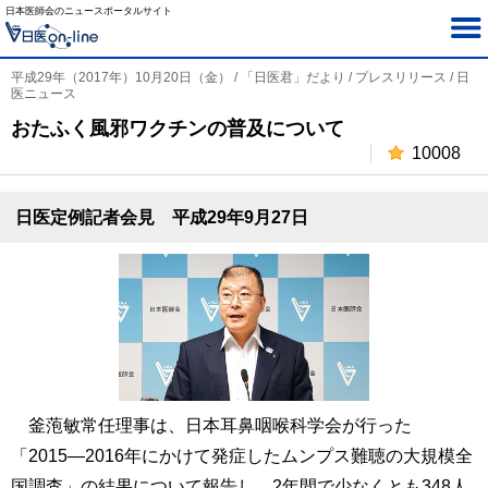
日本医師会のニュースポータルサイト
平成29年（2017年）10月20日（金） / 「日医君」だより / プレスリリース / 日
医ニュース
おたふく風邪ワクチンの普及について
10008
日医定例記者会見 平成29年9月27日
釜萢敏常任理事は、日本耳鼻咽喉科学会が行った
「2015―2016年にかけて発症したムンプス難聴の大規模全
国調査」の結果について報告し、2年間で少なくとも348人