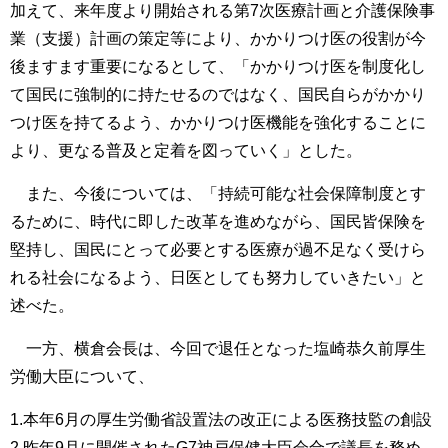
加えて、来年度より開始される第7次医療計画と介護保険事
業（支援）計画の策定等により、かかりつけ医の役割が今
後ますます重要になるとして、「かかりつけ医を制度化し
て国民に強制的に持たせるのではなく、国民自らがかかり
つけ医を持てるよう、かかりつけ医機能を強化することに
より、更なる普及と定着を図っていく」とした。
また、今後については、「持続可能な社会保障制度とす
るために、時代に即した改革を進めながら、国民皆保険を
堅持し、国民にとって必要とする医療が過不足なく受けら
れる社会になるよう、日医としても努力していきたい」と
述べた。
一方、横倉会長は、今回で退任となった塩崎恭久前厚生
労働大臣について、
1.本年6月の厚生労働省設置法の改正による医務技監の創設
2.昨年9月に開催されたG7神戸保健大臣会合で議長を務め、